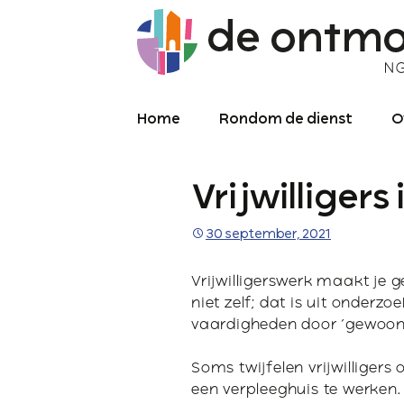
Home
Rondom de dienst
O
Diensten
O
Vrijwilligers
Meekijken/luisteren
K
O
P
30 september, 2021
Over de kerkdienst
2
Vrijwilligerswerk maakt je g
Archief liturgie
P
Diensten
niet zelf; dat is uit onderz
vaardigheden door ‘gewoon’
L
Soms twijfelen vrijwilligers 
C
een verpleeghuis te werken.