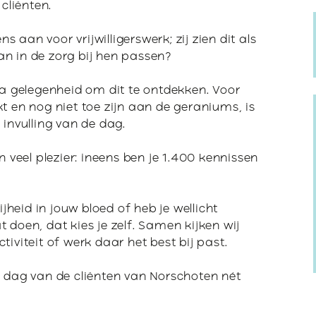
Verstandelijke
cliënten.
rivacyregeling
beperking
NBI
 aan voor vrijwilligerswerk; zij zien dit als
n in de zorg bij hen passen?
ima gelegenheid om dit te ontdekken. Voor
t en nog niet toe zijn aan de geraniums, is
 invulling van de dag.
eel plezier: ineens ben je 1.400 kennissen
rijheid in jouw bloed of heb je wellicht
 doen, dat kies je zelf. Samen kijken wij
tiviteit of werk daar het best bij past.
e dag van de cliënten van Norschoten nét