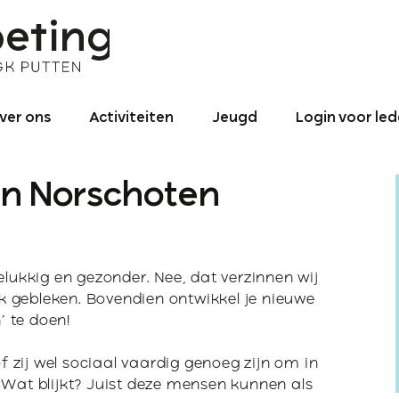
ver ons
Activiteiten
Jeugd
Login voor le
nze identiteit
Binnen de
Jeugd – Algemeen
gemeente
 in Norschoten
roniek NGK ‘De
0 – 4
ntmoeting’
Activiteiten naar
utten 1990 tot
buiten
4 – 12
025
Binnen- en
elukkig en gezonder. Nee, dat verzinnen wij
12 – 15
redikant
buitenland
oek gebleken. Bovendien ontwikkel je nieuwe
 te doen!
16+ jaar
ogo
of zij wel sociaal vaardig genoeg zijn om in
Jeugd-pastoraat
ontact
 Wat blijkt? Juist deze mensen kunnen als