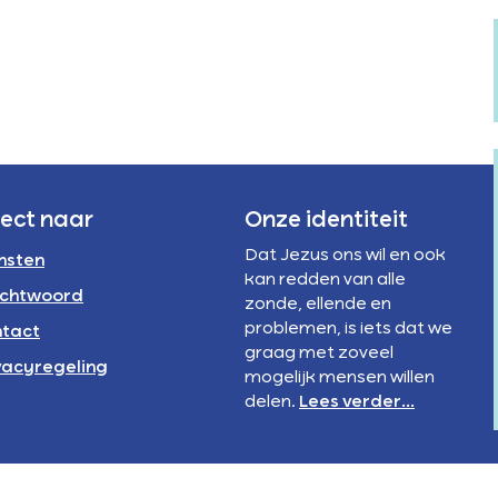
Verstandelijke
rivacyregeling
beperking
NBI
rect naar
Onze identiteit
Dat Jezus ons wil en ook
nsten
kan redden van alle
chtwoord
zonde, ellende en
problemen, is iets dat we
tact
graag met zoveel
vacyregeling
mogelijk mensen willen
delen.
Lees verder...