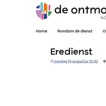
Home
Rondom de dienst
O
Diensten
O
Eredienst
Meekijken/luisteren
K
O
P
zondag 16 augustus 16:30
Over de kerkdienst
2
Archief liturgie
P
Diensten
L
C