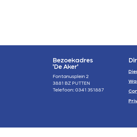
P
A
Bezoekadres
Di
'De Aker'
Die
Fontanusplein 2
Wa
3881 BZ PUTTEN
Telefoon: 0341 351887
Con
Pri