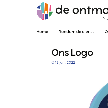
Home
Rondom de dienst
O
Diensten
O
Ons Logo
Meekijken/luisteren
K
O
P
13 juni, 2022
Over de kerkdienst
2
Archief liturgie
P
Diensten
L
C