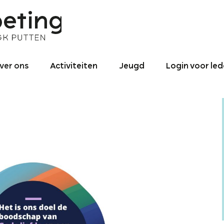
ver ons
Activiteiten
Jeugd
Login voor le
nze identiteit
Binnen de
Jeugd – Algemeen
gemeente
roniek NGK ‘De
0 – 4
ntmoeting’
Activiteiten naar
utten 1990 tot
buiten
4 – 12
025
Binnen- en
12 – 15
redikant
buitenland
16+ jaar
ogo
Jeugd-pastoraat
ontact