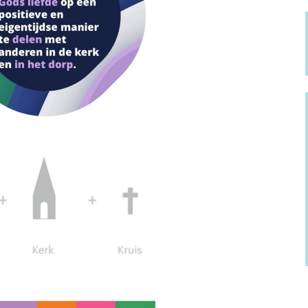
Verstandelijke
rivacyregeling
beperking
NBI