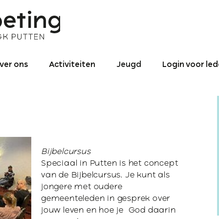
ver ons
Activiteiten
Jeugd
Login voor le
nze identiteit
Binnen de
Jeugd – Algemeen
gemeente
roniek NGK ‘De
0 – 4
ntmoeting’
Activiteiten naar
utten 1990 tot
buiten
4 – 12
025
Binnen- en
Bijbelcursus
12 – 15
redikant
buitenland
Speciaal in Putten is het concept
van de Bijbelcursus. Je kunt als
16+ jaar
ogo
jongere met oudere
gemeenteleden in gesprek over
Jeugd-pastoraat
ontact
jouw leven en hoe je God daarin