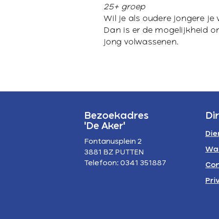
25+ groep
Wil je als oudere jongere je
Dan is er de mogelijkheid o
jong volwassenen.
Bezoekadres
Di
'De Aker'
Die
Fontanusplein 2
Wa
3881 BZ PUTTEN
Telefoon: 0341 351887
Con
Pri