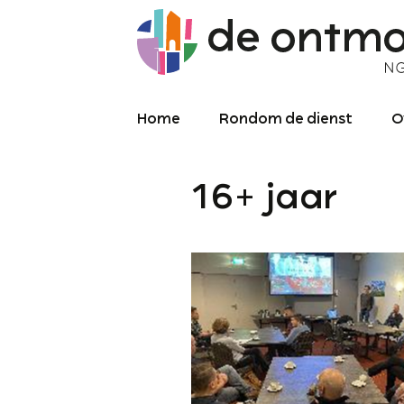
Home
Rondom de dienst
O
Diensten
O
16+ jaar
Meekijken/luisteren
K
O
P
Over de kerkdienst
2
Archief liturgie
P
Diensten
L
C