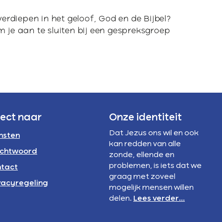
 verdiepen in het geloof, God en de Bijbel?
m je aan te sluiten bij een gespreksgroep
rect naar
Onze identiteit
Dat Jezus ons wil en ook
nsten
kan redden van alle
chtwoord
zonde, ellende en
problemen, is iets dat we
tact
graag met zoveel
vacyregeling
mogelijk mensen willen
delen.
Lees verder...