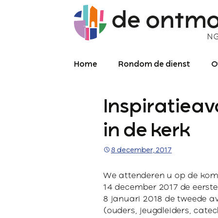
Home
Rondom de dienst
O
Diensten
O
Inspiratie
Meekijken/luisteren
K
O
P
in de kerk
Over de kerkdienst
2
8 december, 2017
Archief liturgie
P
Diensten
We attenderen u op de ko
L
14 december 2017 de eerst
8 januari 2018 de tweede a
C
(ouders, jeugdleiders, cate