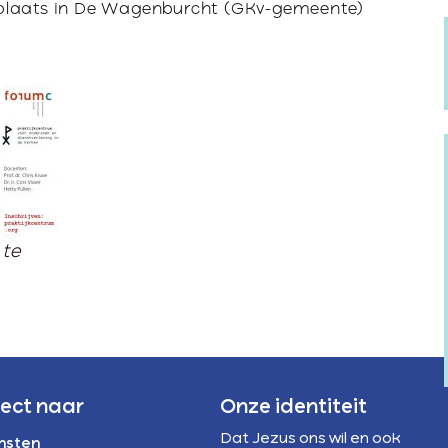
Verstandelijke
rivacyregeling
plaats in De Wagenburcht (GKv-gemeente)
beperking
NBI
 te
rect naar
Onze identiteit
Dat Jezus ons wil en ook
nsten