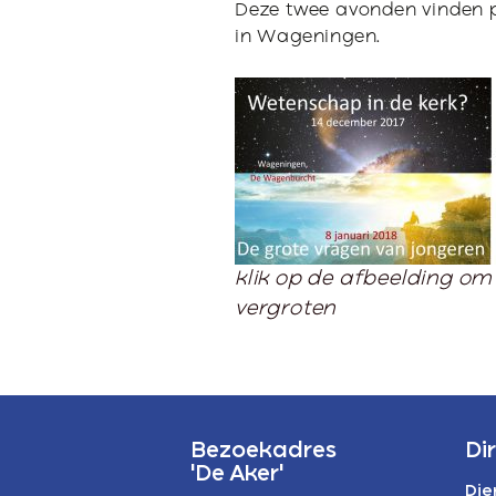
P
Deze twee avonden vinden 
in Wageningen.
A
klik op de afbeelding om
vergroten
Bezoekadres
Di
'De Aker'
Die