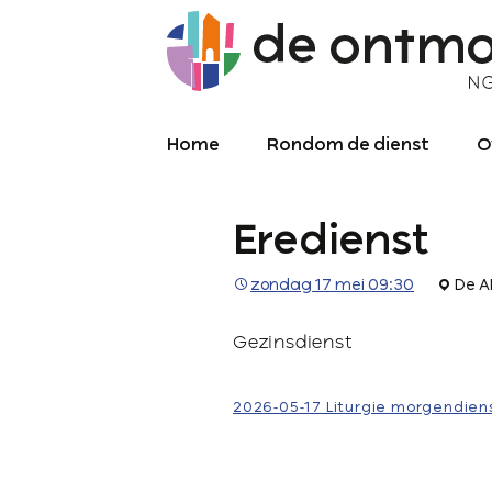
Home
Rondom de dienst
O
Diensten
O
Eredienst
Meekijken/luisteren
K
O
P
zondag 17 mei 09:30
De A
Over de kerkdienst
2
Gezinsdienst
Archief liturgie
P
Diensten
L
2026-05-17 Liturgie morgendien
C