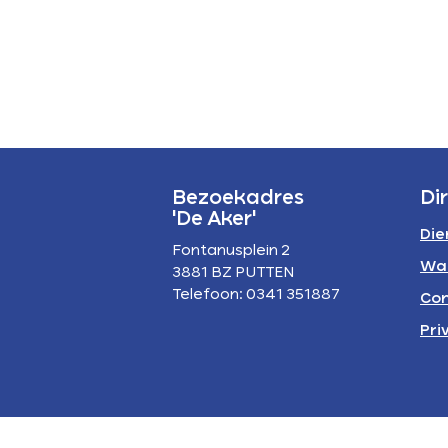
P
A
Bezoekadres
Di
'De Aker'
Die
Fontanusplein 2
Wa
3881 BZ PUTTEN
Telefoon: 0341 351887
Con
Pri