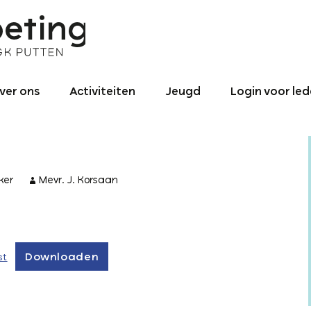
ver ons
Activiteiten
Jeugd
Login voor le
nze identiteit
Binnen de
Jeugd – Algemeen
gemeente
roniek NGK ‘De
0 – 4
ntmoeting’
Activiteiten naar
utten 1990 tot
buiten
ker
Mevr. J. Korsaan
4 – 12
025
Binnen- en
12 – 15
redikant
buitenland
16+ jaar
ogo
Downloaden
st
Jeugd-pastoraat
ontact