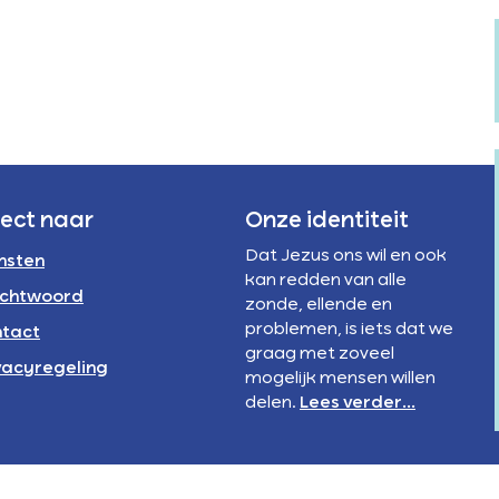
Verstandelijke
rivacyregeling
beperking
NBI
rect naar
Onze identiteit
Dat Jezus ons wil en ook
nsten
kan redden van alle
chtwoord
zonde, ellende en
problemen, is iets dat we
tact
graag met zoveel
vacyregeling
mogelijk mensen willen
delen.
Lees verder...