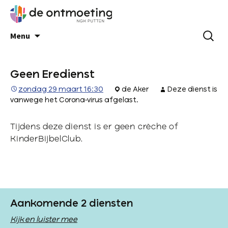
Menu
Geen Eredienst
zondag 29 maart 16:30
de Aker
Deze dienst is
vanwege het Corona-virus afgelast.
Tijdens deze dienst is er geen crèche of
KinderBijbelClub.
Aankomende 2 diensten
Kijk en luister mee