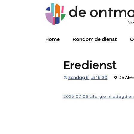
Home
Rondom de dienst
O
Diensten
O
Eredienst
Meekijken/luisteren
K
O
P
zondag 6 juli 16:30
De Ake
Over de kerkdienst
2
Archief liturgie
P
2025-07-06 Liturgie middagdien
Diensten
L
C