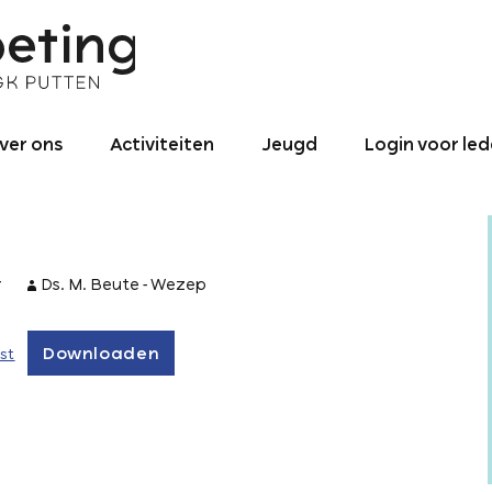
ver ons
Activiteiten
Jeugd
Login voor le
nze identiteit
Binnen de
Jeugd – Algemeen
gemeente
roniek NGK ‘De
0 – 4
ntmoeting’
Activiteiten naar
utten 1990 tot
buiten
r
Ds. M. Beute - Wezep
4 – 12
025
Binnen- en
12 – 15
redikant
buitenland
Downloaden
st
16+ jaar
ogo
Jeugd-pastoraat
ontact