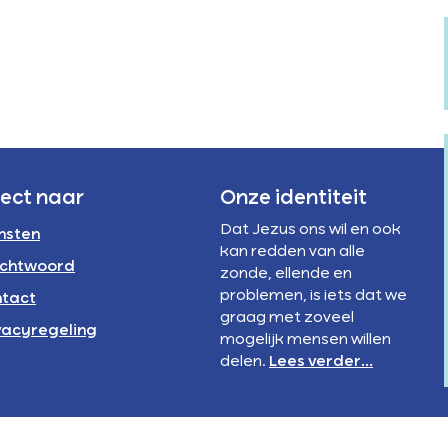
Verstandelijke
rivacyregeling
beperking
NBI
rect naar
Onze identiteit
Dat Jezus ons wil en ook
nsten
kan redden van alle
chtwoord
zonde, ellende en
problemen, is iets dat we
tact
graag met zoveel
vacyregeling
mogelijk mensen willen
delen.
Lees verder...