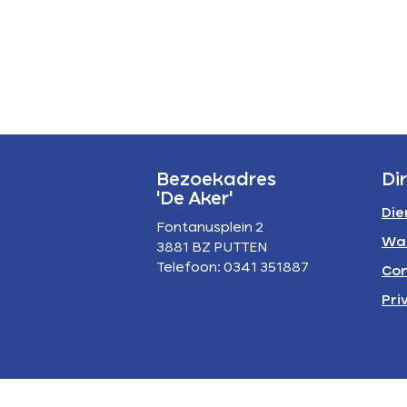
P
A
Bezoekadres
Di
'De Aker'
Die
Fontanusplein 2
Wa
3881 BZ PUTTEN
Telefoon: 0341 351887
Con
Pri