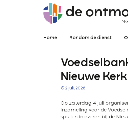
Home
Rondom de dienst
O
Diensten
O
Voedselban
Meekijken/luisteren
K
O
P
Nieuwe Kerk
Over de kerkdienst
2
2 juli, 2026
Archief liturgie
P
Diensten
Op zaterdag 4 juli organise
L
inzameling voor de Voedselb
spullen inleveren bij de Nie
C