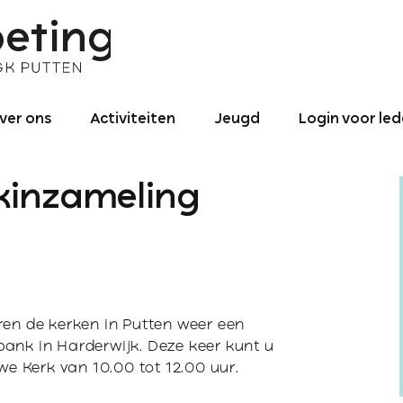
ver ons
Activiteiten
Jeugd
Login voor le
nze identiteit
Binnen de
Jeugd – Algemeen
gemeente
kinzameling
roniek NGK ‘De
0 – 4
ntmoeting’
Activiteiten naar
utten 1990 tot
buiten
4 – 12
025
Binnen- en
12 – 15
redikant
buitenland
ren de kerken in Putten weer een
16+ jaar
ogo
ank in Harderwijk. Deze keer kunt u
Jeugd-pastoraat
uwe Kerk van 10.00 tot 12.00 uur.
ontact