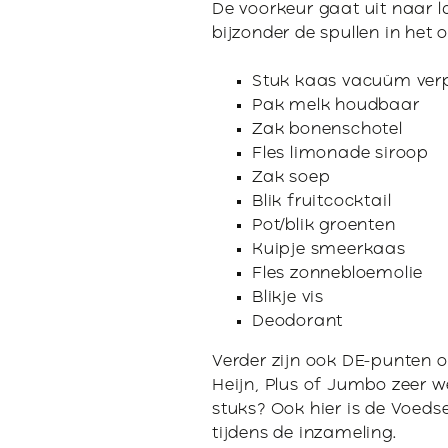
P
De voorkeur gaat uit naar 
bijzonder de spullen in het o
A
Stuk kaas vacuüm ver
Pak melk houdbaar
Zak bonenschotel
Fles limonade siroop
Zak soep
Blik fruitcocktail
Pot/blik groenten
Kuipje smeerkaas
Fles zonnebloemolie
Blikje vis
Deodorant
Verder zijn ook DE-punten 
Heijn, Plus of Jumbo zeer w
stuks? Ook hier is de Voeds
tijdens de inzameling.