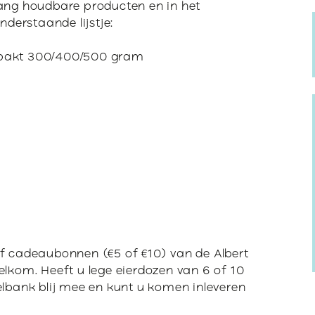
Verstandelijke
rivacyregeling
lang houdbare producten en in het
beperking
nderstaande lijstje:
NBI
pakt 300/400/500 gram
of cadeaubonnen (€5 of €10) van de Albert
elkom. Heeft u lege eierdozen van 6 of 10
elbank blij mee en kunt u komen inleveren