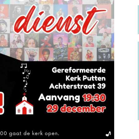
Verstandelijke
rivacyregeling
beperking
NBI