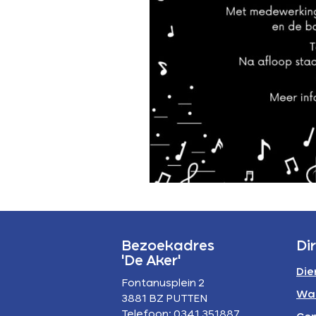
Bezoekadres
Di
'De Aker'
Die
Fontanusplein 2
Wa
3881 BZ PUTTEN
Telefoon: 0341 351887