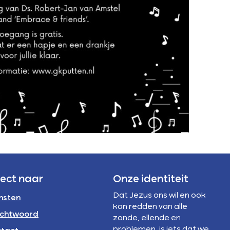
rect naar
Onze identiteit
Dat Jezus ons wil en ook
nsten
kan redden van alle
chtwoord
zonde, ellende en
problemen, is iets dat we