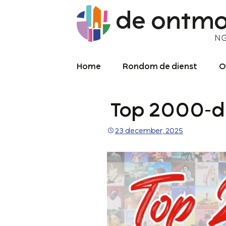
Home
Rondom de dienst
O
Diensten
O
Top 2000-d
Meekijken/luisteren
K
O
P
23 december, 2025
Over de kerkdienst
2
Archief liturgie
P
Diensten
L
C