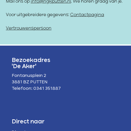
Mail ons op
info@ngkputten.nl
. We horen graag van je.
Voor uitgebreidere gegevens:
Contactpagina
Vertrouwenspersoon
Bezoekadres
'De Aker'
Fontanusplein 2
3881 BZ PUTTEN
Telefoon: 0341 351887
Direct naar