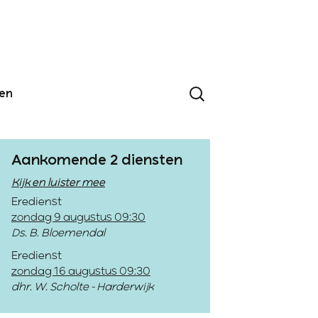
den
Aankomende 2 diensten
Kijk en luister mee
Eredienst
zondag 9 augustus 09:30
Ds. B. Bloemendal
Eredienst
zondag 16 augustus 09:30
dhr. W. Scholte - Harderwijk