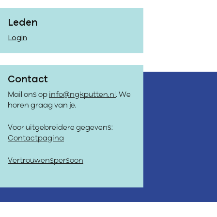
Leden
Login
Contact
Mail ons op
info@ngkputten.nl
. We
horen graag van je.
Voor uitgebreidere gegevens:
Contactpagina
Vertrouwenspersoon