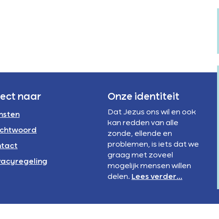
Verstandelijke
rivacyregeling
beperking
NBI
rect naar
Onze identiteit
Dat Jezus ons wil en ook
nsten
kan redden van alle
chtwoord
zonde, ellende en
problemen, is iets dat we
tact
graag met zoveel
vacyregeling
mogelijk mensen willen
delen.
Lees verder...