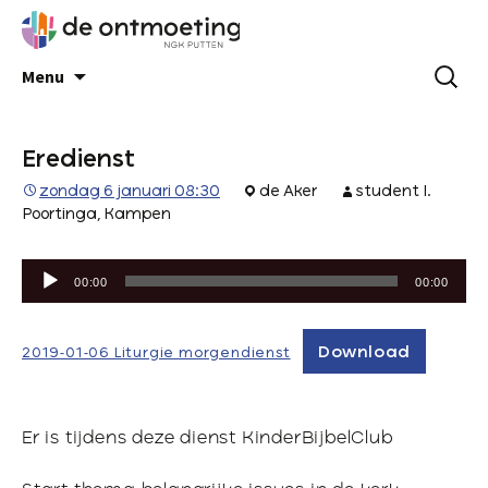
Menu
Eredienst
zondag 6 januari 08:30
de Aker
student I.
Poortinga, Kampen
Audiospeler
00:00
00:00
Download
2019-01-06 Liturgie morgendienst
Er is tijdens deze dienst KinderBijbelClub