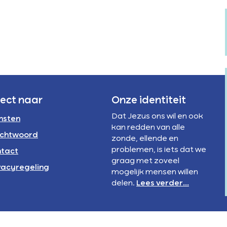
Verstandelijke
rivacyregeling
beperking
NBI
rect naar
Onze identiteit
Dat Jezus ons wil en ook
nsten
kan redden van alle
chtwoord
zonde, ellende en
problemen, is iets dat we
tact
graag met zoveel
vacyregeling
mogelijk mensen willen
delen.
Lees verder...