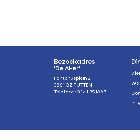
P
A
Bezoekadres
Di
'De Aker'
Die
Fontanusplein 2
Wa
3881 BZ PUTTEN
Telefoon: 0341 351887
Con
Pri