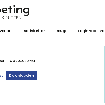
ver ons
Activiteiten
Jeugd
Login voor le
nze identiteit
Binnen de
Jeugd – Algemeen
gemeente
roniek NGK ‘De
0 – 4
ntmoeting’
Activiteiten naar
utten 1990 tot
buiten
ker
br. G.J. Zomer
4 – 12
025
Binnen- en
12 – 15
redikant
buitenland
Downloaden
st
16+ jaar
ogo
Jeugd-pastoraat
ontact