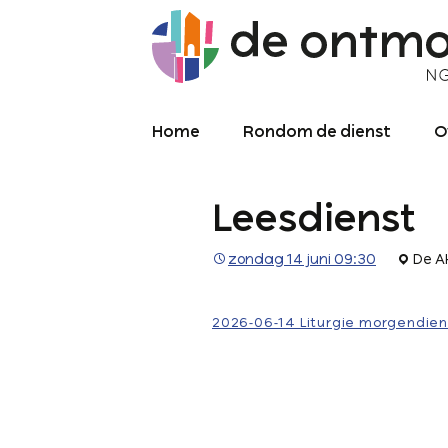
Home
Rondom de dienst
O
Diensten
O
Leesdienst
Meekijken/luisteren
K
O
P
zondag 14 juni 09:30
De A
Over de kerkdienst
2
Archief liturgie
P
2026-06-14 Liturgie morgendien
Diensten
L
C