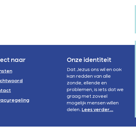
Verstandelijke
rivacyregeling
beperking
NBI
rect naar
Onze identiteit
Dat Jezus ons wil en ook
nsten
kan redden van alle
chtwoord
zonde, ellende en
problemen, is iets dat we
tact
graag met zoveel
vacyregeling
mogelijk mensen willen
delen.
Lees verder...