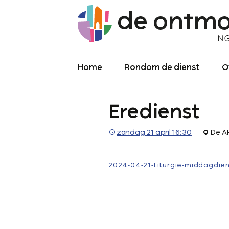
Home
Rondom de dienst
O
Diensten
O
Eredienst
Meekijken/luisteren
K
O
P
zondag 21 april 16:30
De A
Over de kerkdienst
2
Archief liturgie
P
2024-04-21-Liturgie-middagdien
Diensten
L
C