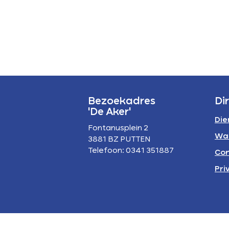
P
A
Bezoekadres
Di
'De Aker'
Die
Fontanusplein 2
Wa
3881 BZ PUTTEN
Telefoon: 0341 351887
Con
Pri