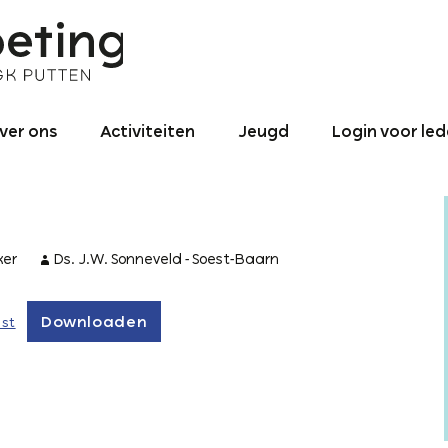
ver ons
Activiteiten
Jeugd
Login voor le
nze identiteit
Binnen de
Jeugd – Algemeen
gemeente
roniek NGK ‘De
0 – 4
ntmoeting’
Activiteiten naar
utten 1990 tot
buiten
ker
Ds. J.W. Sonneveld - Soest-Baarn
4 – 12
025
Binnen- en
12 – 15
redikant
buitenland
Downloaden
st
16+ jaar
ogo
Jeugd-pastoraat
ontact