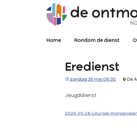
Home
Rondom de dienst
O
Diensten
O
Eredienst
Meekijken/luisteren
K
O
P
zondag 26 mei 09:30
De A
Over de kerkdienst
2
Jeugddienst
Archief liturgie
P
Diensten
L
2024-05-26-Liturgie-morgendie
C