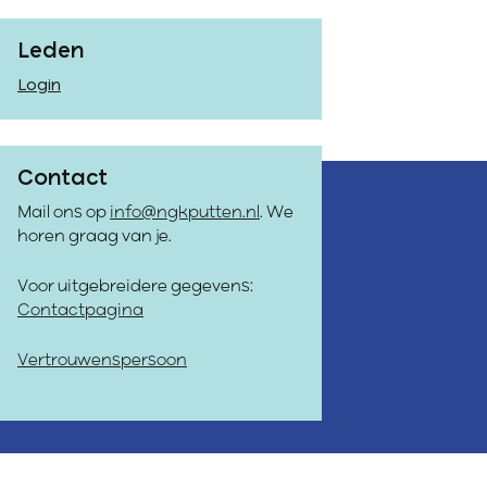
Leden
Login
Contact
Mail ons op
info@ngkputten.nl
. We
horen graag van je.
Voor uitgebreidere gegevens:
Contactpagina
Vertrouwenspersoon