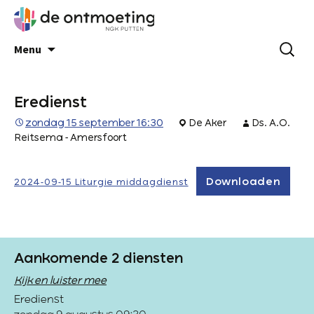
Menu
Eredienst
zondag 15 september 16:30
De Aker
Ds. A.O.
Reitsema - Amersfoort
Downloaden
2024-09-15 Liturgie middagdienst
Aankomende 2 diensten
Kijk en luister mee
Eredienst