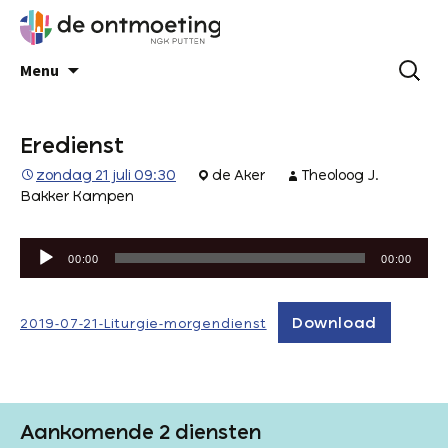
Menu
Eredienst
zondag 21 juli 09:30
de Aker
Theoloog J.
Bakker Kampen
Audiospeler
00:00
00:00
Download
2019-07-21-Liturgie-morgendienst
Aankomende 2 diensten