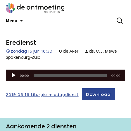
Menu
Eredienst
zondag 16 juni 16:30
de Aker
ds. C.J. Mewe
Spakenburg-Zuid
Audiospeler
00:00
00:00
Download
2019-06-16-Liturgie-middagdienst
Aankomende 2 diensten