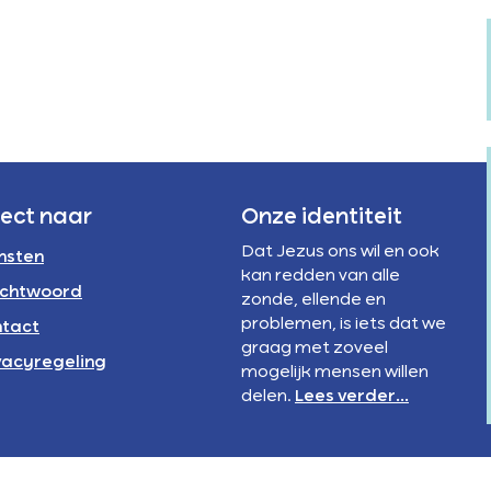
Verstandelijke
rivacyregeling
beperking
NBI
rect naar
Onze identiteit
Dat Jezus ons wil en ook
nsten
kan redden van alle
chtwoord
zonde, ellende en
problemen, is iets dat we
tact
graag met zoveel
vacyregeling
mogelijk mensen willen
delen.
Lees verder...