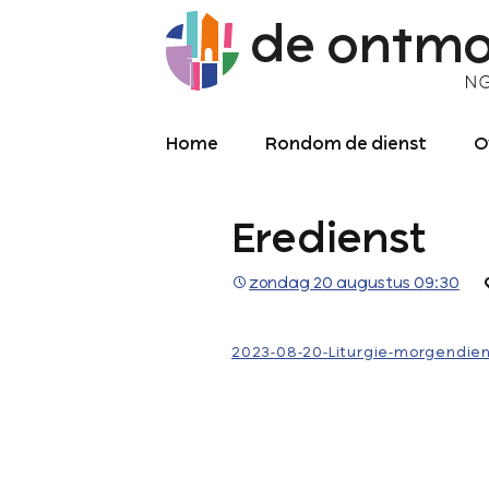
Home
Rondom de dienst
O
Diensten
O
Eredienst
Meekijken/luisteren
K
O
P
zondag 20 augustus 09:30
Over de kerkdienst
2
Archief liturgie
P
2023-08-20-Liturgie-morgendien
Diensten
L
C