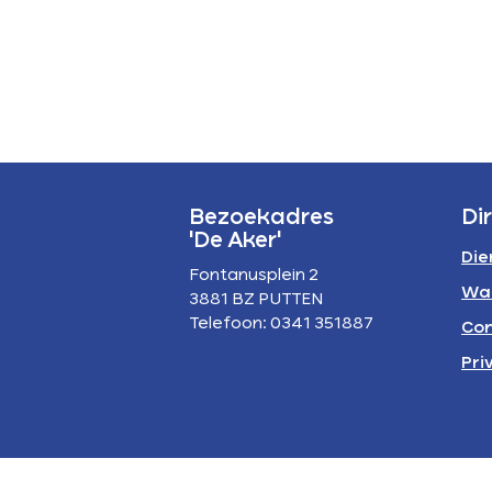
P
A
Bezoekadres
Di
'De Aker'
Die
Fontanusplein 2
Wa
3881 BZ PUTTEN
Telefoon: 0341 351887
Con
Pri