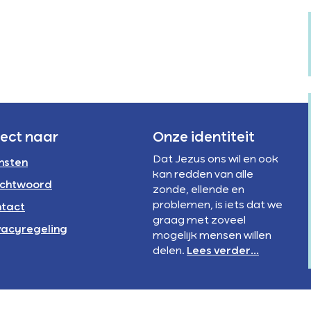
Verstandelijke
rivacyregeling
beperking
NBI
rect naar
Onze identiteit
Dat Jezus ons wil en ook
nsten
kan redden van alle
chtwoord
zonde, ellende en
problemen, is iets dat we
tact
graag met zoveel
vacyregeling
mogelijk mensen willen
delen.
Lees verder...