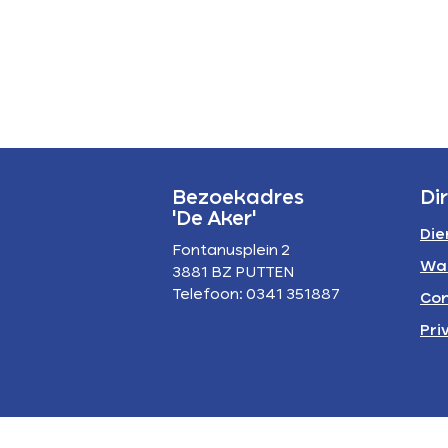
P
A
Bezoekadres
Di
'De Aker'
Die
Fontanusplein 2
Wa
3881 BZ PUTTEN
Telefoon: 0341 351887
Con
Pri