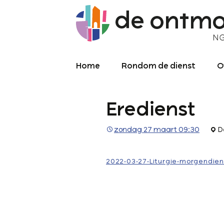
Home
Rondom de dienst
O
Diensten
O
Eredienst
Meekijken/luisteren
K
O
P
zondag 27 maart 09:30
D
Over de kerkdienst
2
Archief liturgie
P
2022-03-27-Liturgie-morgendien
Diensten
L
C