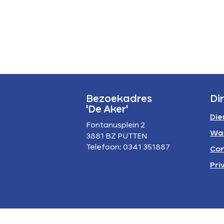
P
A
Bezoekadres
Di
'De Aker'
Die
Fontanusplein 2
Wa
3881 BZ PUTTEN
Telefoon: 0341 351887
Con
Pri