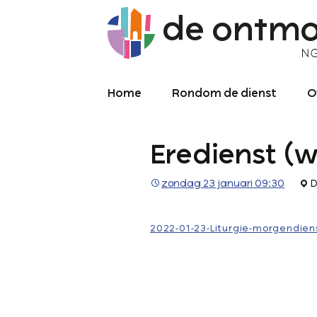
Home
Rondom de dienst
O
Diensten
O
Eredienst (w
Meekijken/luisteren
K
O
P
zondag 23 januari 09:30
D
Over de kerkdienst
2
Archief liturgie
P
2022-01-23-Liturgie-morgendien
Diensten
L
C