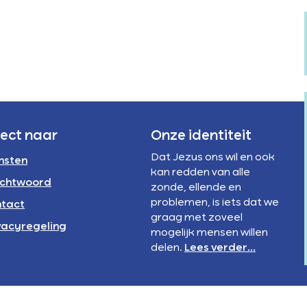
Verstandelijke
rivacyregeling
beperking
NBI
rect naar
Onze identiteit
Dat Jezus ons wil en ook
nsten
kan redden van alle
chtwoord
zonde, ellende en
problemen, is iets dat we
tact
graag met zoveel
vacyregeling
mogelijk mensen willen
delen.
Lees verder...