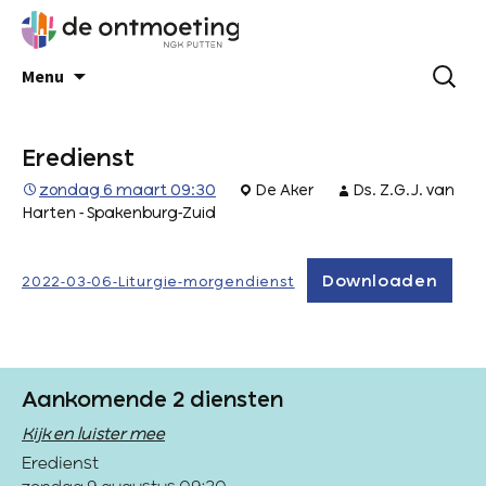
Menu
Eredienst
zondag 6 maart 09:30
De Aker
Ds. Z.G.J. van
Harten - Spakenburg-Zuid
Downloaden
2022-03-06-Liturgie-morgendienst
Aankomende 2 diensten
Kijk en luister mee
Eredienst