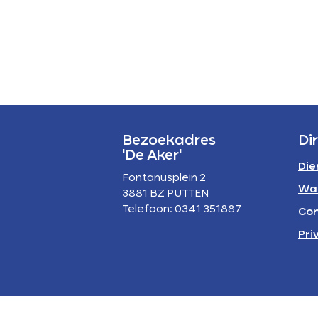
P
A
Bezoekadres
Di
'De Aker'
Die
Fontanusplein 2
Wa
3881 BZ PUTTEN
Telefoon: 0341 351887
Con
Pri