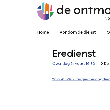
Home
Rondom de dienst
O
Diensten
O
Eredienst
Meekijken/luisteren
K
O
P
zondag 6 maart 16:30
De 
Over de kerkdienst
2
Archief liturgie
P
2022-03-06-Liturgie-middagdien
Diensten
L
C