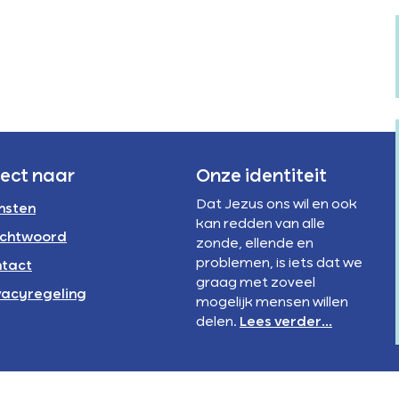
Verstandelijke
rivacyregeling
beperking
NBI
rect naar
Onze identiteit
Dat Jezus ons wil en ook
nsten
kan redden van alle
chtwoord
zonde, ellende en
problemen, is iets dat we
tact
graag met zoveel
vacyregeling
mogelijk mensen willen
delen.
Lees verder...