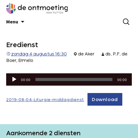
Menu
Eredienst
zondag 4 augustus 16:30
de Aker
ds. P.F. de
Boer, Ermelo
Audiospeler
00:00
00:00
Download
2019-08-04-Liturgie-middagdienst
Aankomende 2 diensten