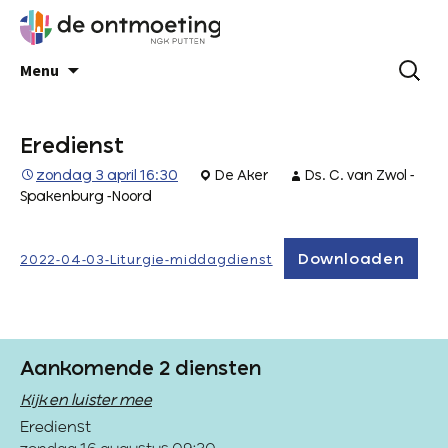
Menu
Eredienst
zondag 3 april 16:30
De Aker
Ds. C. van Zwol -
Spakenburg -Noord
Downloaden
2022-04-03-Liturgie-middagdienst
Aankomende 2 diensten
Kijk en luister mee
Eredienst