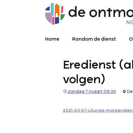
Home
Rondom de dienst
O
Diensten
O
Eredienst (al
Meekijken/luisteren
K
O
P
volgen)
Over de kerkdienst
2
zondag 7 maart 09:30
De
Archief liturgie
P
Diensten
L
2021-03-07-Liturgie-morgendien
C