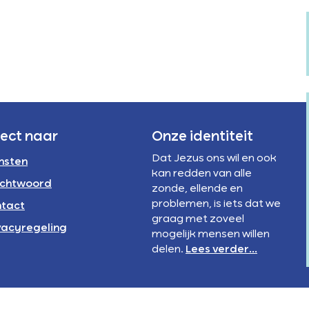
Verstandelijke
rivacyregeling
beperking
NBI
rect naar
Onze identiteit
Dat Jezus ons wil en ook
nsten
kan redden van alle
chtwoord
zonde, ellende en
problemen, is iets dat we
tact
graag met zoveel
vacyregeling
mogelijk mensen willen
delen.
Lees verder...