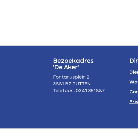
P
A
Bezoekadres
Di
'De Aker'
Die
Fontanusplein 2
Wa
3881 BZ PUTTEN
Telefoon: 0341 351887
Con
Pri