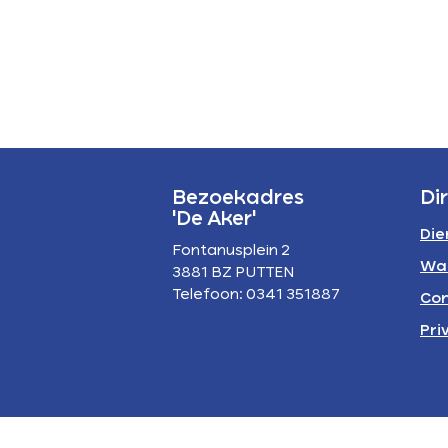
P
A
Bezoekadres
Di
'De Aker'
Die
Fontanusplein 2
Wa
3881 BZ PUTTEN
Telefoon: 0341 351887
Con
Pri