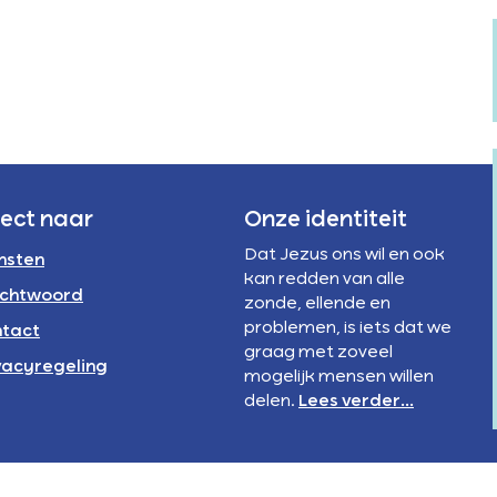
Verstandelijke
rivacyregeling
beperking
NBI
rect naar
Onze identiteit
Dat Jezus ons wil en ook
nsten
kan redden van alle
chtwoord
zonde, ellende en
problemen, is iets dat we
tact
graag met zoveel
vacyregeling
mogelijk mensen willen
delen.
Lees verder...