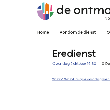
Home
Rondom de dienst
O
Diensten
O
Eredienst
Meekijken/luisteren
K
O
P
zondag 2 oktober 16:30
De
Over de kerkdienst
2
Archief liturgie
P
2022-10-02-Liturgie-middagdien
Diensten
L
C