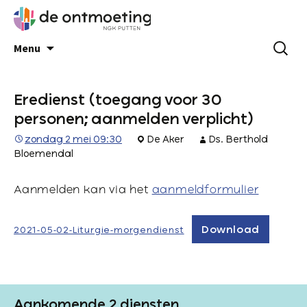
Menu
Eredienst (toegang voor 30
personen; aanmelden verplicht)
zondag 2 mei 09:30
De Aker
Ds. Berthold
Bloemendal
Aanmelden kan via het
aanmeldformulier
Download
2021-05-02-Liturgie-morgendienst
Aankomende 2 diensten