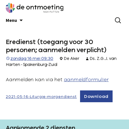
Menu
Eredienst (toegang voor 30
personen; aanmelden verplicht)
zondag 16 mei 09:30
De Aker
Ds. Z.G.J. van
Harten - Spakenburg-Zuid
Aanmelden kan via het
aanmeldformulier
Download
2021-05-16-Liturgie-morgendienst
Aankomende 2 diensten