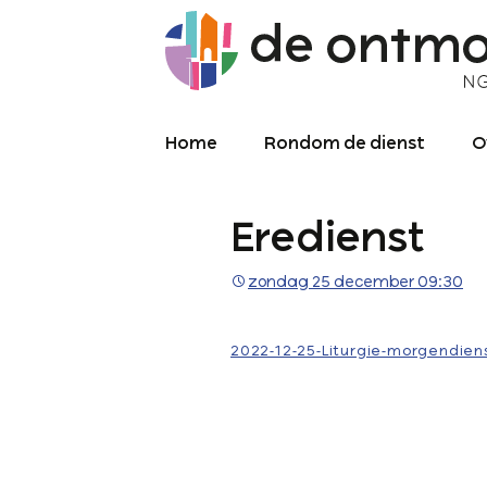
Home
Rondom de dienst
O
Diensten
O
Eredienst
Meekijken/luisteren
K
O
P
zondag 25 december 09:30
Over de kerkdienst
2
Archief liturgie
P
2022-12-25-Liturgie-morgendien
Diensten
L
C