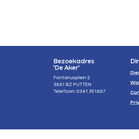
P
A
Bezoekadres
Di
'De Aker'
Die
Fontanusplein 2
Wa
3881 BZ PUTTEN
Telefoon: 0341 351887
Con
Pri