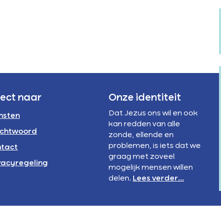
Verstandelijke
rivacyregeling
beperking
NBI
rect naar
Onze identiteit
Dat Jezus ons wil en ook
nsten
kan redden van alle
chtwoord
zonde, ellende en
problemen, is iets dat we
tact
graag met zoveel
vacyregeling
mogelijk mensen willen
delen.
Lees verder...