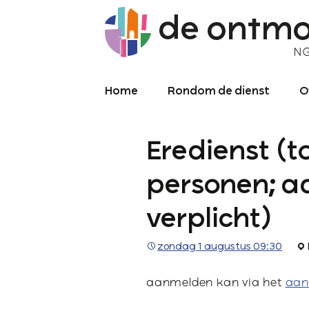
Home
Rondom de dienst
O
Diensten
O
Eredienst (
Meekijken/luisteren
K
O
P
personen; 
Over de kerkdienst
2
verplicht)
Archief liturgie
P
Diensten
zondag 1 augustus 09:30
L
aanmelden kan via het
aan
C