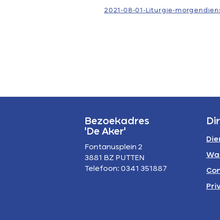
P
2021-08-01-Liturgie-morgendien
A
Bezoekadres
Di
'De Aker'
Die
Fontanusplein 2
Wa
3881 BZ PUTTEN
Telefoon: 0341 351887
Con
Pri