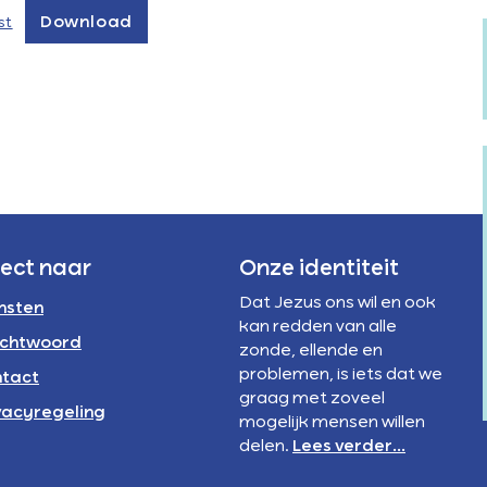
Verstandelijke
rivacyregeling
Download
st
beperking
NBI
rect naar
Onze identiteit
Dat Jezus ons wil en ook
nsten
kan redden van alle
chtwoord
zonde, ellende en
problemen, is iets dat we
tact
graag met zoveel
vacyregeling
mogelijk mensen willen
delen.
Lees verder...