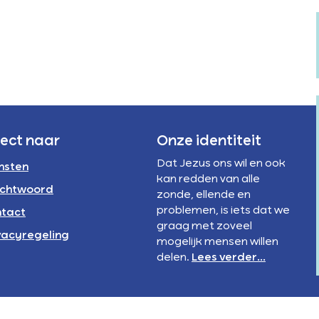
Verstandelijke
rivacyregeling
beperking
NBI
rect naar
Onze identiteit
Dat Jezus ons wil en ook
nsten
kan redden van alle
chtwoord
zonde, ellende en
problemen, is iets dat we
tact
graag met zoveel
vacyregeling
mogelijk mensen willen
delen.
Lees verder...