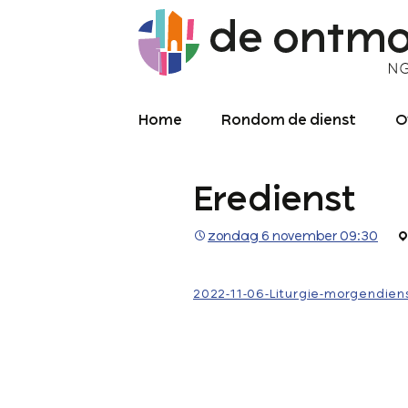
Home
Rondom de dienst
O
Diensten
O
Eredienst
Meekijken/luisteren
K
O
P
zondag 6 november 09:30
Over de kerkdienst
2
Archief liturgie
P
2022-11-06-Liturgie-morgendien
Diensten
L
C