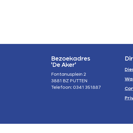
P
A
Bezoekadres
Di
'De Aker'
Die
Fontanusplein 2
Wa
3881 BZ PUTTEN
Telefoon: 0341 351887
Con
Pri