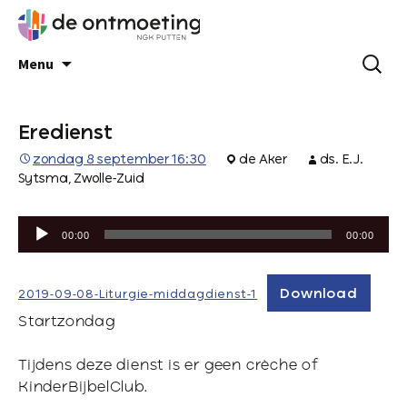
Menu
Eredienst
zondag 8 september 16:30
de Aker
ds. E.J.
Sytsma, Zwolle-Zuid
Audiospeler
00:00
00:00
Download
2019-09-08-Liturgie-middagdienst-1
Startzondag
Tijdens deze dienst is er geen crèche of
KinderBijbelClub.