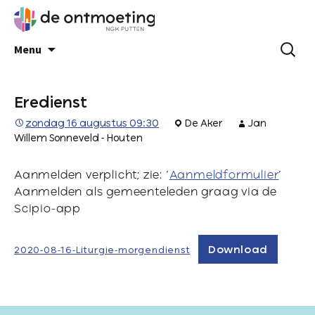
Menu
Eredienst
zondag 16 augustus 09:30
De Aker
Jan
Willem Sonneveld - Houten
Aanmelden verplicht; zie: ‘
Aanmeldformulier
’
Aanmelden als gemeenteleden graag via de
Scipio-app
Download
2020-08-16-Liturgie-morgendienst