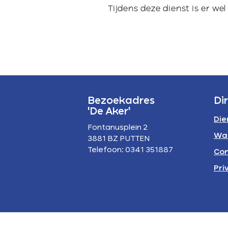
P
Tijdens deze dienst is er w
A
Bezoekadres
Di
'De Aker'
Die
Fontanusplein 2
Wa
3881 BZ PUTTEN
Telefoon: 0341 351887
Con
Pri