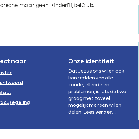
Verstandelijke
te
rivacyregeling
el crèche maar geen KinderBijbelClub.
beperking
verhogen
NBI
of
te
verlagen.
rect naar
Onze identiteit
Dat Jezus ons wil en ook
nsten
kan redden van alle
chtwoord
zonde, ellende en
problemen, is iets dat we
tact
graag met zoveel
vacyregeling
mogelijk mensen willen
delen.
Lees verder...