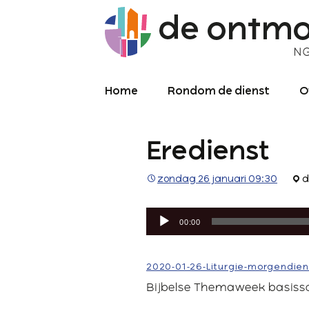
Home
Rondom de dienst
O
Diensten
O
Eredienst
Meekijken/luisteren
K
O
P
zondag 26 januari 09:30
d
Over de kerkdienst
2
Audiospeler
Archief liturgie
P
00:00
Diensten
L
2020-01-26-Liturgie-morgendien
C
Bijbelse Themaweek basiss