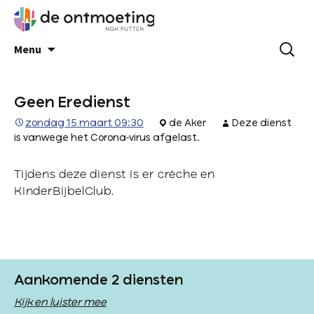
Menu
Geen Eredienst
zondag 15 maart 09:30
de Aker
Deze dienst
is vanwege het Corona-virus afgelast.
Tijdens deze dienst is er crèche en
KinderBijbelClub.
Aankomende 2 diensten
Kijk en luister mee