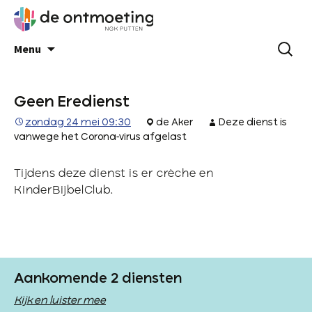
Menu
Geen Eredienst
zondag 24 mei 09:30
de Aker
Deze dienst is
vanwege het Corona-virus afgelast
Tijdens deze dienst is er crèche en
KinderBijbelClub.
Aankomende 2 diensten
Kijk en luister mee