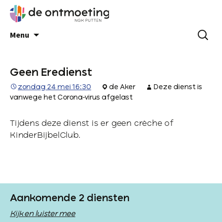
Menu
Geen Eredienst
zondag 24 mei 16:30
de Aker
Deze dienst is
vanwege het Corona-virus afgelast
Tijdens deze dienst is er geen crèche of
KinderBijbelClub.
Aankomende 2 diensten
Kijk en luister mee