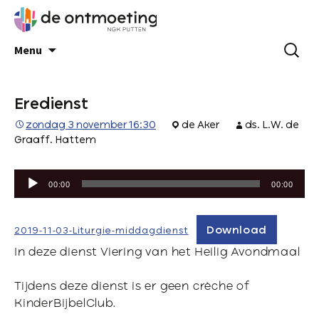
Menu
Eredienst
zondag 3 november 16:30
de Aker
ds. L.W. de
Graaff. Hattem
Audiospeler
00:00
00:00
Download
2019-11-03-Liturgie-middagdienst
In deze dienst Viering van het Heilig Avondmaal
Tijdens deze dienst is er geen crèche of
KinderBijbelClub.