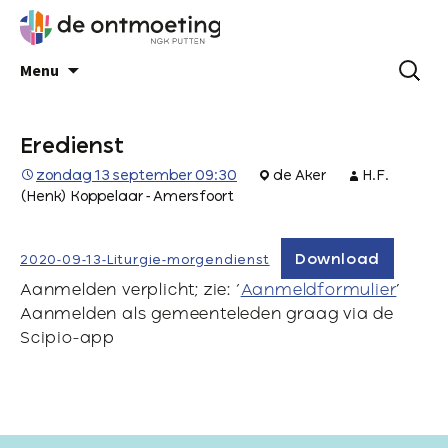
Menu
Eredienst
zondag 13 september 09:30
de Aker
H.F.
(Henk) Koppelaar - Amersfoort
Download
2020-09-13-Liturgie-morgendienst
Aanmelden verplicht; zie: ‘
Aanmeldformulier
’
Aanmelden als gemeenteleden graag via de
Scipio-app