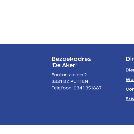
P
A
Bezoekadres
Di
'De Aker'
Die
Fontanusplein 2
Wa
3881 BZ PUTTEN
Telefoon: 0341 351887
Con
Pri