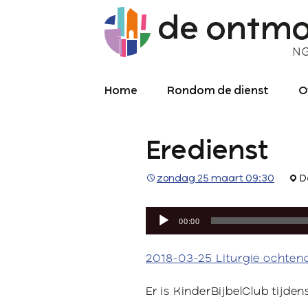
Home
Rondom de dienst
O
Diensten
O
Eredienst
Meekijken/luisteren
K
O
P
zondag 25 maart 09:30
D
Over de kerkdienst
2
Audiospeler
Archief liturgie
P
00:00
Diensten
L
2018-03-25 Liturgie ochten
C
Er is KinderBijbelClub tijden