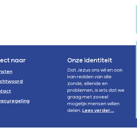
Verstandelijke
te
rivacyregeling
beperking
verhogen
NBI
of
te
verlagen.
rect naar
Onze identiteit
Dat Jezus ons wil en ook
nsten
kan redden van alle
chtwoord
zonde, ellende en
problemen, is iets dat we
tact
graag met zoveel
vacyregeling
mogelijk mensen willen
delen.
Lees verder...