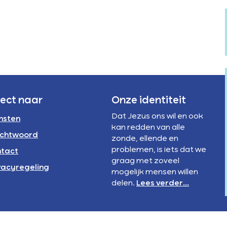
Verstandelijke
te
rivacyregeling
beperking
verhogen
NBI
of
te
verlagen.
rect naar
Onze identiteit
Dat Jezus ons wil en ook
nsten
kan redden van alle
chtwoord
zonde, ellende en
problemen, is iets dat we
tact
graag met zoveel
vacyregeling
mogelijk mensen willen
delen.
Lees verder...