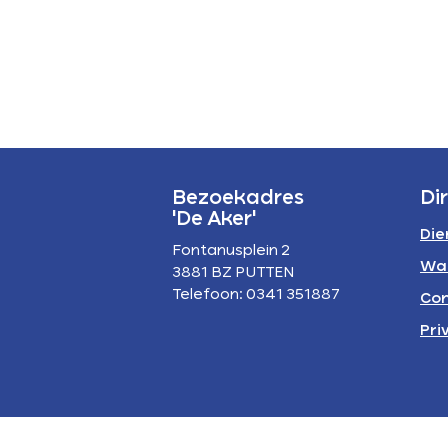
P
A
Bezoekadres
Di
'De Aker'
Die
Fontanusplein 2
Wa
3881 BZ PUTTEN
Telefoon: 0341 351887
Con
Pri