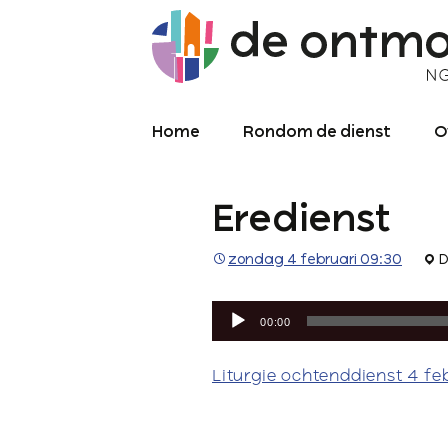
Home
Rondom de dienst
O
Diensten
O
Eredienst
Meekijken/luisteren
K
O
P
zondag 4 februari 09:30
D
Over de kerkdienst
2
Audiospeler
Archief liturgie
P
00:00
Diensten
L
Liturgie ochtenddienst 4 fe
C