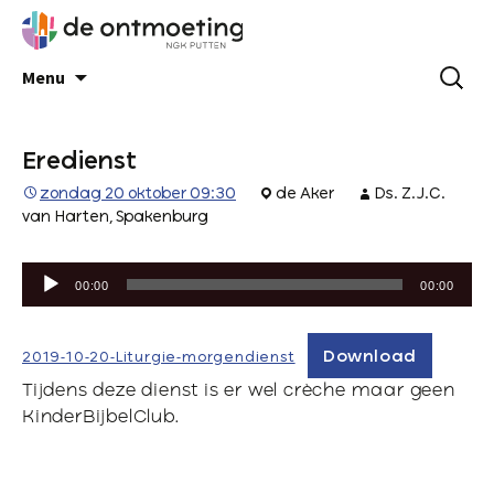
Menu
Eredienst
zondag 20 oktober 09:30
de Aker
Ds. Z.J.C.
van Harten, Spakenburg
Audiospeler
00:00
00:00
Download
2019-10-20-Liturgie-morgendienst
Tijdens deze dienst is er wel crèche maar geen
KinderBijbelClub.