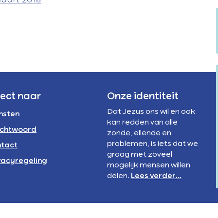
maart 2018
Verstandelijke
te
rivacyregeling
beperking
verhogen
NBI
of
te
verlagen.
rect naar
Onze identiteit
Dat Jezus ons wil en ook
nsten
kan redden van alle
chtwoord
zonde, ellende en
problemen, is iets dat we
tact
graag met zoveel
vacyregeling
mogelijk mensen willen
delen.
Lees verder...