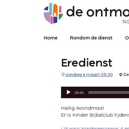
Home
Rondom de dienst
O
Diensten
O
Eredienst
Meekijken/luisteren
K
O
P
zondag 4 maart 09:30
De
Over de kerkdienst
2
Audiospeler
Archief liturgie
P
00:00
Diensten
L
Heilig Avondmaal
Er is Kinder Bijbelclub tijde
C