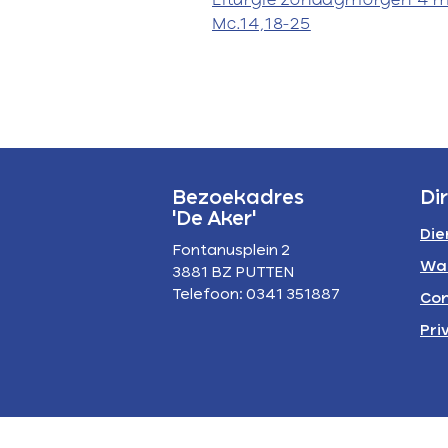
Liturgie zondagmorgen 4 
P
Mc.14,18-25
A
Bezoekadres
Di
'De Aker'
Die
Fontanusplein 2
Wa
3881 BZ PUTTEN
Telefoon: 0341 351887
Con
Pri