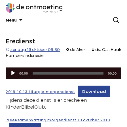
Menu
Eredienst
zondag 13 oktober 09:30
de Aker
ds. C.J. Haak
Kampen/Indonesie
Audiospeler
00:00
00:00
Download
2019-10-13-Liturgie-morgendienst
Tijdens deze dienst is er crèche en
KinderBijbelClub.
Preeksamenvatting morgendienst 13 oktober 2019