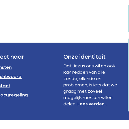
Verstandelijke
te
rivacyregeling
beperking
verhogen
NBI
of
te
verlagen.
rect naar
Onze identiteit
Dat Jezus ons wil en ook
nsten
kan redden van alle
chtwoord
zonde, ellende en
problemen, is iets dat we
tact
graag met zoveel
vacyregeling
mogelijk mensen willen
delen.
Lees verder...