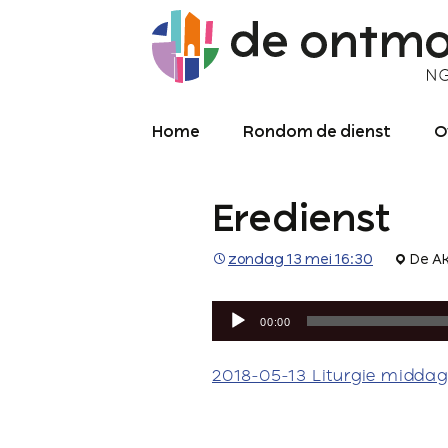
Home
Rondom de dienst
O
Diensten
O
Eredienst
Meekijken/luisteren
K
O
P
zondag 13 mei 16:30
De Ak
Over de kerkdienst
2
Audiospeler
Archief liturgie
P
00:00
Diensten
L
2018-05-13 Liturgie middag
C