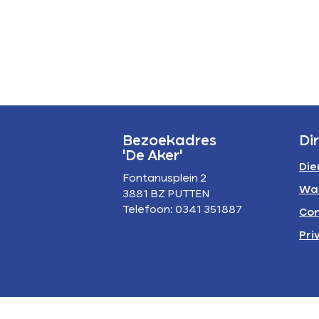
P
A
Bezoekadres
Di
'De Aker'
Die
Fontanusplein 2
Wa
3881 BZ PUTTEN
Telefoon: 0341 351887
Con
Pri