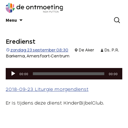
Menu
Eredienst
zondag 23 september 08:30
De Aker
Ds. P.R.
Barkema, Amersfoort-Centrum
Audiospeler
00:00
00:00
2018-09-23 Liturgie morgendienst
Er is tijdens deze dienst KinderBijbelClub.