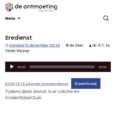
Menu
Eredienst
zondag 15 december 09:30
de Aker
dr. R.T. te
Velde Wezep
Audiospeler
00:00
00:00
Download
2019-12-15-Liturgie-morgendienst
Tijdens deze dienst is er crèche en
KinderBijbelClub.