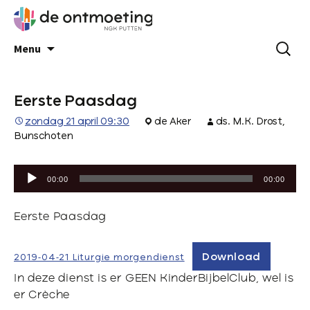
Menu
Eerste Paasdag
zondag 21 april 09:30
de Aker
ds. M.K. Drost,
Bunschoten
Audiospeler
00:00
00:00
Eerste Paasdag
Download
2019-04-21 Liturgie morgendienst
In deze dienst is er GEEN KinderBijbelClub, wel is
er Crèche